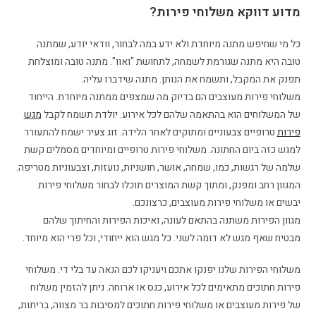
מדוע דווקא משלוחי פירות?
כל מי שחיפש מתנה מיוחדת ולא ידע במה לבחור, וודאי יודע, שמתנה
טובה היא מתנה שגורמת לשמחה, לתחושת "ואוו". מתנה טובה ומוצלחת
תפנק את המקבל, ותשמח את הנותן. מתנה שידברו עליה.
משלוחי פירות מעוצבים הם בדיוק מה שמצפים ממתנה מיוחדת. הייחוד
של המשלוחים הוא בהתאמה שלהם לכל אירוע. יולדת תשמח לקבל
מגש
פירות
טרופיים צבעוניים ומתוקים לאחר הלידה. זוג צעיר ישמח להתעורר
למגש כזה ביום החתונה. משלוחי פירות טרופיים ומיוחדים מסמלים קשת
שלמה של רגשות, כמו, שמחה, אושר, חושניות, נועזות, וצבעוניות מטריפה.
המגוון רחב ומפנק, ומתוך קשת המוצרים תוכלו לבחור משלוחי פירות
יבשים או משלוחי פירות מעוצבים, כרצונכם.
מגוון הפירות משתנה בהתאם לעונה, ואיכות הפירות והחיתוך שלהם
מבטיח שאף מגש לא דומה לשני. כל מגש הוא ייחודי, וכל פרי הוא מיוחד.
משלוחי הפירות שלנו יפנקו אתכם ויעניקו לכם הנאה עד בלי די. משלוחי
פירות חתוכים מתאימים לכל אירוע, כנס או ארוחה. ניתן להזמין משלוח
של פירות מעוצבים או משלוחי פירות חתוכים למסיבות בר מצווה, בריתות,