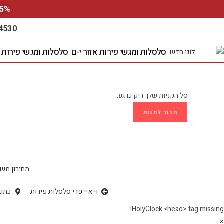
5% הנחה למזמינים ע"י האתר אונליין, הזינו קוד קופון 1100 
4530
סלסלות ומגשי פירות אזור י-ם
סלסלות ומגשי פירות 
סל הקניות שלך ריק כרגע.
חזור לחנות
מחירון משל
וי איי פרי סלסלות פירות
כתוב
HolyClock <head> tag missing!
×