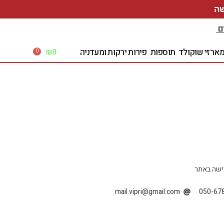
ם
ארזי שוקולד
תוספות
פירות ירקות ומעדניה
₪
0
0
ישה באתר
mail.vipri@gmail.com
050-67