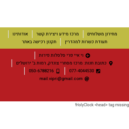
מחירון משלוחים
מרכז מידע ויצירת קשר
אודותינו
תעודת כשרות למהדרין
תקנון רכישה באתר
וי איי פרי סלסלות פירות
כתובת חנות: מרכז מסחרי צונדק, רמות ב' ירושלים
050-6788216
077-4044530
mail.vipri@gmail.com
HolyClock <head> tag missing