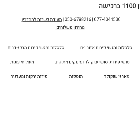
077-4044530
|
050-6788216
|
תעודת כשרות למהדרין
|
מחירון משלוחים
סלסלות ומגשי פירות אזור י-ם
סלסלות ומגשי פירות מרכז-דרום
סושי פירות, סושי שוקולד ופינוקים מתוקים
משלוחי עוגות
מארזי שוקולד
תוספות
פירות ירקות ומעדניה