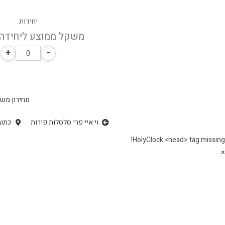
יחידות
משקל ממוצע ליחידה: 1 ק"
+
-
מחירון משל
וי איי פרי סלסלות פירות
כתוב
HolyClock <head> tag missing!
×