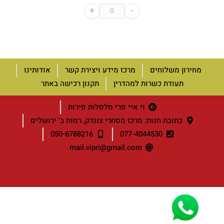
+
-
מחירון משלוחים
מרכז מידע ויצירת קשר
אודותינו
תעודת כשרות למהדרין
תקנון רכישה באתר
וי איי פרי סלסלות פירות
כתובת חנות: מרכז מסחרי צונדק, רמות ב' ירושלים
050-6788216
077-4044530
mail.vipri@gmail.com