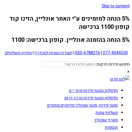
Skip to content
5% הנחה למזמינים ע"י האתר אונליין, הזינו קוד
קופון 1100 ברכישה
5% הנחה בהזמנה אונליין. קופון ברכישה: 1100
077-4044530
|
050-6788216
|
תעודת כשרות למהדרין
|
מחירון משלוחים
חיפוש פירות וירקות
×
סלסלות ומגשי פירות אזור י-ם
סלסלות ומגשי פירות מרכז-דרום
סושי פירות, סושי שוקולד ופינוקים מתוקים
משלוחי עוגות
מארזי שוקולד
תוספות