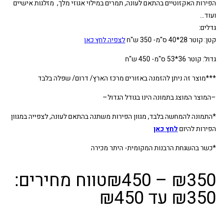
הפירות האקזוטיים בהתאם לעונה, תמרים במילוי אגוזי מלך, מזלגות אישיים
ועוד…
גדלים:
קטן: קוטר 28*40 ס"מ- 350 ש"ח
לצפיה לחץ כאן
גדול: קוטר 36*53 ס"מ- 450 ש"ח
***מוצר זה ניתן להזמנה באזורים מרכז הארץ/ דרום/ שפלה בלבד
–המוצר המוצג בתמונה הינו בגודל הגדול–
*התמונה להמחשה בלבד, מגוון הפירות משתנה בהתאם לעונה, לצפייה במגוון
הפירות להיום
לחץ כאן
*כשר בהשגחת הרבנות המקומית- היתר מכירה
350
₪
–
450
₪
טווח מחירים: