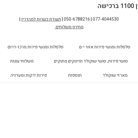
077-4044530
|
050-6788216
|
תעודת כשרות למהדרין
|
מחירון משלוחים
סלסלות ומגשי פירות אזור י-ם
סלסלות ומגשי פירות מרכז-דרום
סושי פירות, סושי שוקולד ופינוקים מתוקים
משלוחי עוגות
מארזי שוקולד
תוספות
פירות ירקות ומעדניה