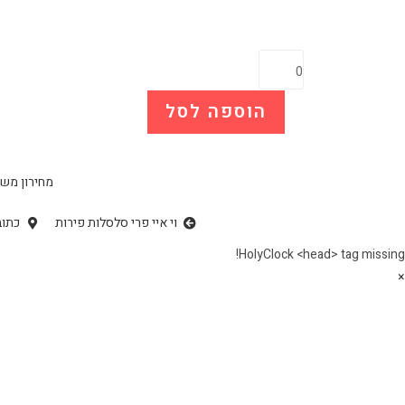
הוספה לסל
מחירון משל
וי איי פרי סלסלות פירות
כתוב
HolyClock <head> tag missing!
×