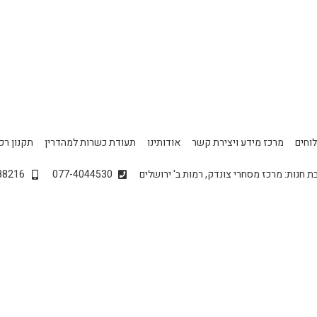
וחים
מרכז מידע ויצירת קשר
אודותינו
תעודת כשרות למהדרין
תקנון רכ
ת חנות: מרכז מסחרי צונדק, רמות ב' ירושלים
077-4044530
88216