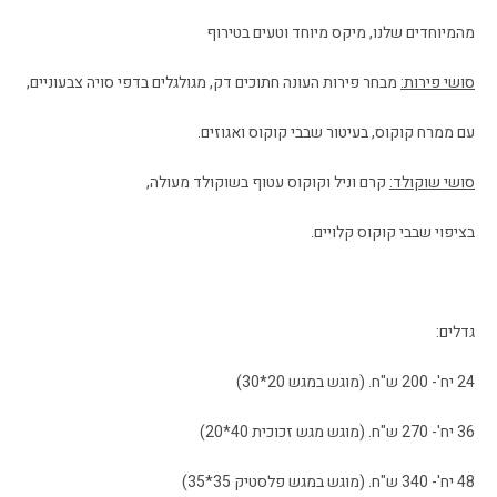
מהמיוחדים שלנו, מיקס מיוחד וטעים בטירוף
סושי פירות:
מבחר פירות העונה חתוכים דק, מגולגלים בדפי סויה צבעוניים,
עם ממרח קוקוס, בעיטור שבבי קוקוס ואגוזים.
סושי שוקולד:
קרם וניל וקוקוס עטוף בשוקולד מעולה,
בציפוי שבבי קוקוס קלויים.
גדלים:
24 יח'- 200 ש"ח. (מוגש במגש 20*30)
36 יח'- 270 ש"ח. (מוגש מגש זכוכית 40*20)
48 יח'- 340 ש"ח. (מוגש במגש פלסטיק 35*35)