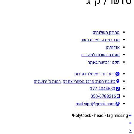
10
₪
/ ק"ג
מחירון משלוחים
מרכז מידע ויצירת קשר
אודותינו
תעודת כשרות למהדרין
תקנון רכישה באתר
וי איי פרי סלסלות פירות
כתובת חנות: מרכז מסחרי צונדק, רמות ב' ירושלים
077-4044530
050-6788216
mail.vipri@gmail.com
HolyClock <head> tag missing!
×
×