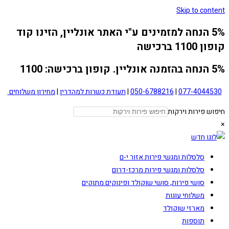
Skip to content
5% הנחה למזמינים ע"י האתר אונליין, הזינו קוד
קופון 1100 ברכישה
5% הנחה בהזמנה אונליין. קופון ברכישה: 1100
077-4044530
|
050-6788216
|
תעודת כשרות למהדרין
|
מחירון משלוחים
חיפוש פירות וירקות
×
סלסלות ומגשי פירות אזור י-ם
סלסלות ומגשי פירות מרכז-דרום
סושי פירות, סושי שוקולד ופינוקים מתוקים
משלוחי עוגות
מארזי שוקולד
תוספות