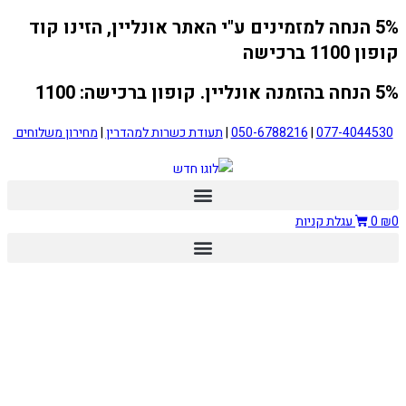
5% הנחה למזמינים ע"י האתר אונליין, הזינו קוד
Skip
to
קופון 1100 ברכישה
content
5% הנחה בהזמנה אונליין. קופון ברכישה: 1100
077-4044530
|
050-6788216
|
תעודת כשרות למהדרין
|
מחירון משלוחים
0
₪
0
עגלת קניות