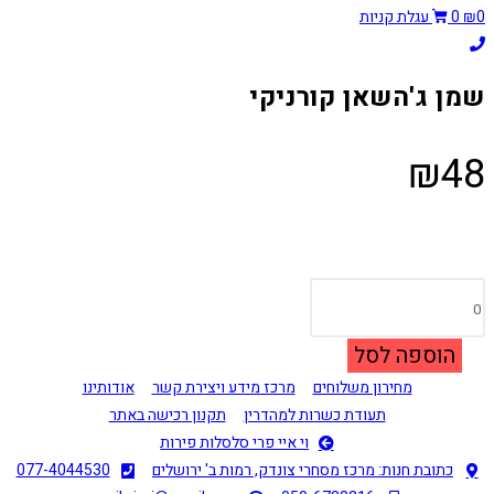
0
₪
0
עגלת קניות
שמן ג'השאן קורניקי
₪
48
כמות
של
שמן
הוספה לסל
ג'השאן
מחירון משלוחים
מרכז מידע ויצירת קשר
אודותינו
קורניקי
תעודת כשרות למהדרין
תקנון רכישה באתר
וי איי פרי סלסלות פירות
כתובת חנות: מרכז מסחרי צונדק, רמות ב' ירושלים
077-4044530