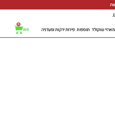
ם
0
מארזי שוקולד
תוספות
פירות ירקות ומעדניה
₪
0