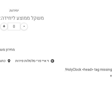
יחידות
משקל ממוצע ליחידה: 0.3 ק"ג
+
-
מחירון משל
וי איי פרי סלסלות פירות
כתוב
HolyClock <head> tag missing!
×