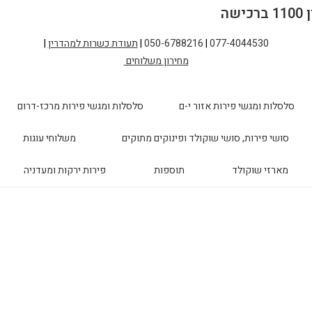
077-4044530
|
050-6788216
|
תעודת כשרות למהדרין
|
מחירון משלוחים
סלסלות ומגשי פירות אזור י-ם
סלסלות ומגשי פירות מרכז-דרום
סושי פירות, סושי שוקולד ופינוקים מתוקים
משלוחי עוגות
מארזי שוקולד
תוספות
פירות ירקות ומעדניה