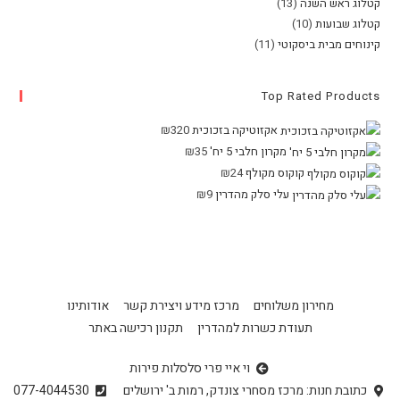
קטלוג ראש השנה
(13)
קטלוג שבועות
(10)
קינוחים מבית ביסקוטי
(11)
Top Rated Products
אקזוטיקה בזכוכית
320
₪
מקרון חלבי 5 יח'
35
₪
קוקוס מקולף
24
₪
עלי סלק מהדרין
9
₪
מחירון משלוחים
מרכז מידע ויצירת קשר
אודותינו
תעודת כשרות למהדרין
תקנון רכישה באתר
וי איי פרי סלסלות פירות
כתובת חנות: מרכז מסחרי צונדק, רמות ב' ירושלים
077-4044530