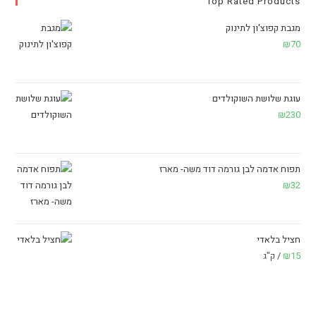
Top Rated Products
מגבת קפוצ'ון לתינוק
₪
70
עוגת שלושת השוקולדים
₪
230
תפוח אדמה לבן גורמה דוד משה- מארז
₪
32
חציל בלאדי
15
₪
/ ק"ג