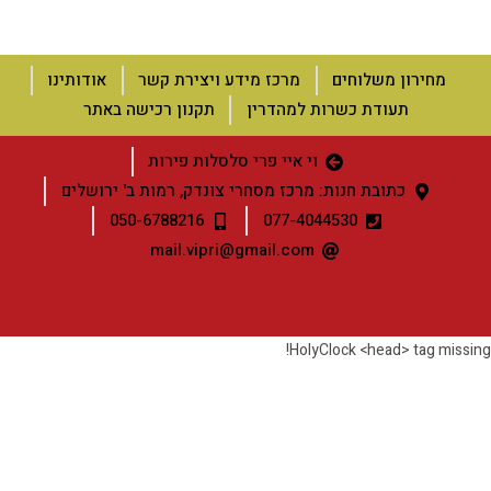
מחירון משלוחים
מרכז מידע ויצירת קשר
אודותינו
תעודת כשרות למהדרין
תקנון רכישה באתר
וי איי פרי סלסלות פירות
כתובת חנות: מרכז מסחרי צונדק, רמות ב' ירושלים
050-6788216
077-4044530
mail.vipri@gmail.com
HolyClock <head> tag missin