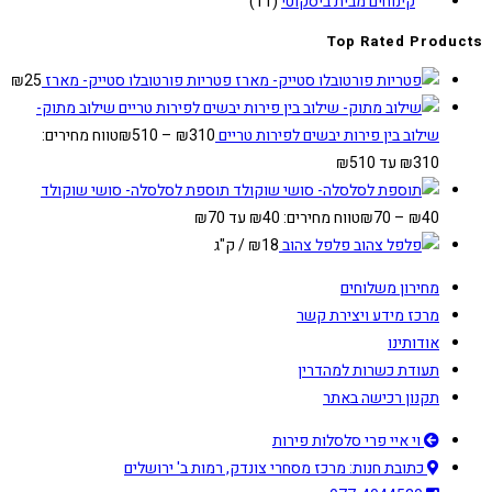
קינוחים מבית ביסקוטי
(11)
Top Rated Products
פטריות פורטובלו סטייק- מארז
25
₪
שילוב מתוק-
שילוב בין פירות יבשים לפירות טריים
310
₪
–
510
₪
טווח מחירים:
תוספת לסלסלה- סושי שוקולד
40
₪
–
70
₪
טווח מחירים: ⁦₪40⁩ עד ⁦₪70⁩
פלפל צהוב
18
₪
/ ק"ג
מחירון משלוחים
מרכז מידע ויצירת קשר
אודותינו
תעודת כשרות למהדרין
תקנון רכישה באתר
וי איי פרי סלסלות פירות
כתובת חנות: מרכז מסחרי צונדק, רמות ב' ירושלים