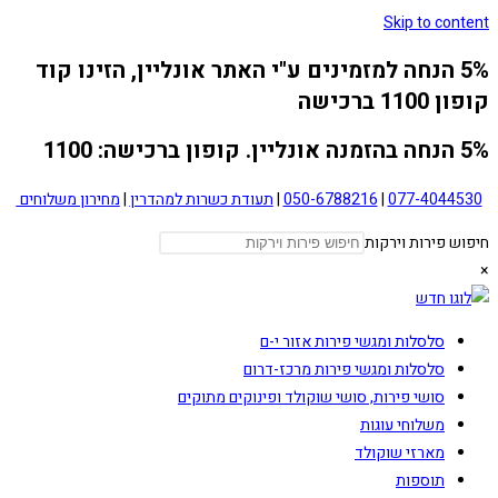
Skip to content
5% הנחה למזמינים ע"י האתר אונליין, הזינו קוד
קופון 1100 ברכישה
5% הנחה בהזמנה אונליין. קופון ברכישה: 1100
077-4044530
|
050-6788216
|
תעודת כשרות למהדרין
|
מחירון משלוחים
חיפוש פירות וירקות
×
סלסלות ומגשי פירות אזור י-ם
סלסלות ומגשי פירות מרכז-דרום
סושי פירות, סושי שוקולד ופינוקים מתוקים
משלוחי עוגות
מארזי שוקולד
תוספות