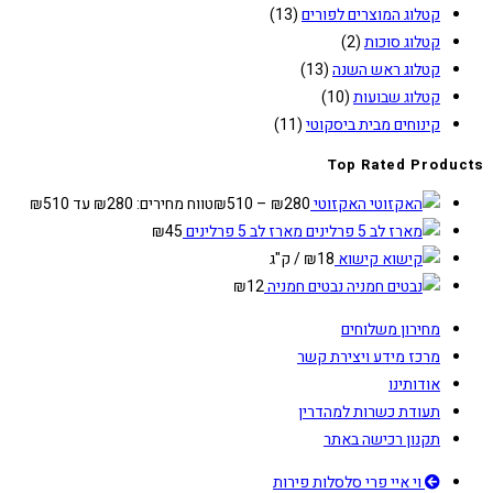
קטלוג המוצרים לפורים
(13)
קטלוג סוכות
(2)
קטלוג ראש השנה
(13)
קטלוג שבועות
(10)
קינוחים מבית ביסקוטי
(11)
Top Rated Products
האקזוטי
280
₪
–
510
₪
טווח מחירים: ⁦₪280⁩ עד ⁦₪510⁩
מארז לב 5 פרלינים
45
₪
קישוא
18
₪
/ ק"ג
נבטים חמניה
12
₪
מחירון משלוחים
מרכז מידע ויצירת קשר
אודותינו
תעודת כשרות למהדרין
תקנון רכישה באתר
וי איי פרי סלסלות פירות