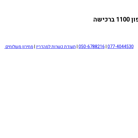
077-4044530
|
050-6788216
|
תעודת כשרות למהדרין
|
מחירון משלוחים