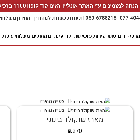
ברכישה
077-404
|
050-6788216
|
תעודת כשרות למהדרין
|
מחירון משלוחי
מרכז-דרום
סושי פירות, סושי שוקולד ופינוקים מתוקים
משלוחי עוגות
מ
צפייה מהירה
צפייה מהירה
מארז שוקולד בינוני
₪
270