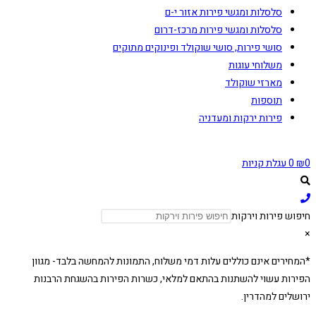
סלסלות ומגשי פירות אזור י-ם
סלסלות ומגשי פירות מרכז-דרום
סושי פירות, סושי שוקולד ופינוקים מתוקים
משלוחי עוגות
מארזי שוקולד
תוספות
פירות ירקות ומעדניה
0
₪
0
עגלת קניות
חיפוש פירות וירקות
×
*המחירים אינם כוללים עלות דמי משלוח, התמונות להמחשה בלבד- מגוון
הפירות עשוי להשתנות בהתאם למלאי, כשרות הפירות בהשגחת הרבנות
ירושלים למהדרין.