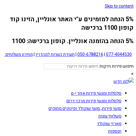
Skip to content
5% הנחה למזמינים ע"י האתר אונליין, הזינו קוד
קופון 1100 ברכישה
5% הנחה בהזמנה אונליין. קופון ברכישה: 1100
077-4044530
|
050-6788216
|
תעודת כשרות למהדרין
|
מחירון משלוחים
חיפוש פירות וירקות
×
סלסלות ומגשי פירות אזור י-ם
סלסלות ומגשי פירות מרכז-דרום
סושי פירות, סושי שוקולד ופינוקים מתוקים
משלוחי עוגות
מארזי שוקולד
תוספות